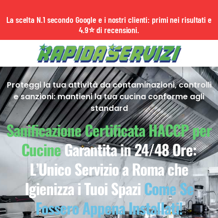
La scelta N.1 secondo Google e i nostri clienti: primi nei risultati e
4.9⭐ di recensioni.
Proteggi la tua attività da contaminazioni, controlli
e sanzioni: mantieni la tua cucina conforme agli
standard
Sanificazione Certificata HACCP per
Cucine
Garantita in 24/48 Ore:
L’Unico Servizio a Roma che
Igienizza i Tuoi Spazi
Come Se
Fossero Appena Installati!