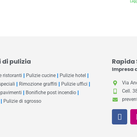
Legg
 di pulizia
Rapida S
Impresa d
e ristoranti
Pulizie cucine
Pulizie hotel
Via An
speciali
Rimozione graffiti
Pulizie uffici
Cell. 
 pavimenti
Bonifiche post incendio
preven
Pulizie di sgrosso