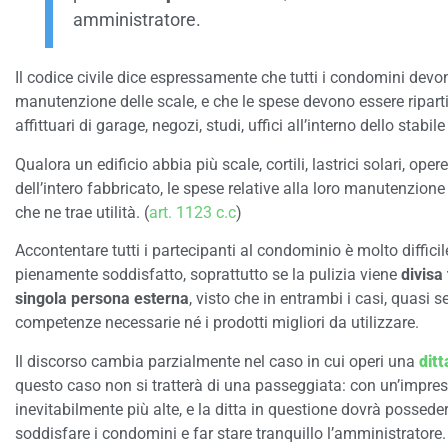
amministratore.
Il codice civile dice espressamente che tutti i condomini devon
manutenzione delle scale, e che le spese devono essere ripartite
affittuari di garage, negozi, studi, uffici all’interno dello stabile
Qualora un edificio abbia più scale, cortili, lastrici solari, ope
dell’intero fabbricato, le spese relative alla loro manutenzio
che ne trae utilità. (
art. 1123 c.c
)
Accontentare tutti i partecipanti al condominio è molto diffic
pienamente soddisfatto, soprattutto se la pulizia viene
divisa
singola persona esterna
, visto che in entrambi i casi, quasi
competenze necessarie
né
i prodotti migliori da utilizzare.
Il discorso cambia parzialmente nel caso in cui operi una
ditt
questo caso non si tratterà di una passeggiata: con un’impres
inevitabilmente più alte, e la ditta in questione dovrà posseder
soddisfare i condomini e far stare tranquillo l’amministratore.