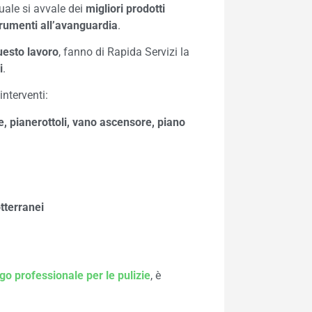
 quale si avvale dei
migliori prodotti
rumenti all’avanguardia
.
uesto lavoro
, fanno di Rapida Servizi la
i
.
interventi:
e, pianerottoli, vano ascensore, piano
tterranei
go professionale per le pulizie
, è