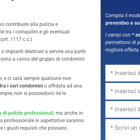
Compila il modu
preventivo e so
o contribuire alla pulizia e
 tra i coinquilini e gli eventuali
I campi con
* s
 (art. 1117 c.c.)
permettono di po
migliore offerta.
re o impianti destinati a servire una parte
ne sono a carico del gruppo di condomini
ile, e ci sarà sempre qualcuno non
 tra i vari condomini
o affidata ad una
 sempre, non si possiedono
né
le
a di pulizie professionali
, ma anche in
a professionale le aspettative saranno
e i giusti requisiti che possano