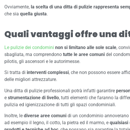
Ovviamente,
la scelta di una ditta di pulizie rappresenta sem
che sia
quella giusta
.
Quali vantaggi offre una dit
Le pulizie dei condomini
non si limitano alle sole scale
, conv
sbagliata, ma comprendono
tutte le aree comuni
del condomin
pilotis, gli ascensori e le autorimesse.
Si tratta di
interventi complessi
, che non possono essere affi
delle migliori attrezzature.
Una ditta di pulizie professionali potrà infatti garantire
person
e
strumentazione di livello
, tutti elementi che faranno la dif
pulizia ed igienizzazione di tutti gli spazi condominiali.
Inoltre, le
diverse aree comuni
di un condominio annoverano
ad esempio il legno, il cotto, la pietra ed il marmo, e
qualsiasi 
prodotti e tecniche ad hoc
, che possano sia garantire la total