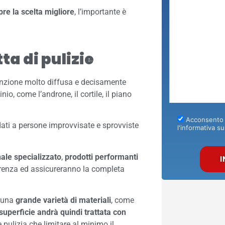
pre la scelta migliore
, l’importante è
ta di pulizie
inzione molto diffusa e decisamente
io, come l’androne, il cortile, il piano
Acconsento a
dati a persone improvvisate e sprovviste
l'informativa su
ale specializzato
,
prodotti performanti
ferenza ed assicureranno la completa
 una
grande varietà di materiali
, come
superficie andrà quindi trattata con
e pulizia che limitare al minimo il