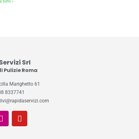
i tutto »
ervizi Srl
i Pulizie Roma
cilla Marighetto 61
388 8337741
tivi@rapidaservizi.com