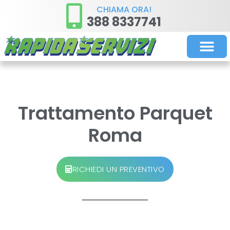
CHIAMA ORA!
388 8337741
PULIZIE STR
PULIZIE ORDIN
Trattamento Parquet
Roma
RICHIEDI UN PREVENTIVO