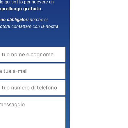
lo qui sotto per ricevere un
opralluogo gratuito
.
ono obbligatori
perché ci
terti contattare con la nostra