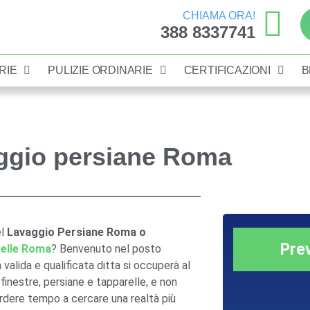
CHIAMA ORA!
388 8337741
RIE
PULIZIE ORDINARIE
CERTIFICAZIONI
B
ggio persiane Roma
el
Lavaggio Persiane Roma o
Pre
relle Roma
? Benvenuto nel posto
 valida e qualificata ditta si occuperà al
finestre, persiane e tapparelle, e non
erdere tempo a cercare una realtà più