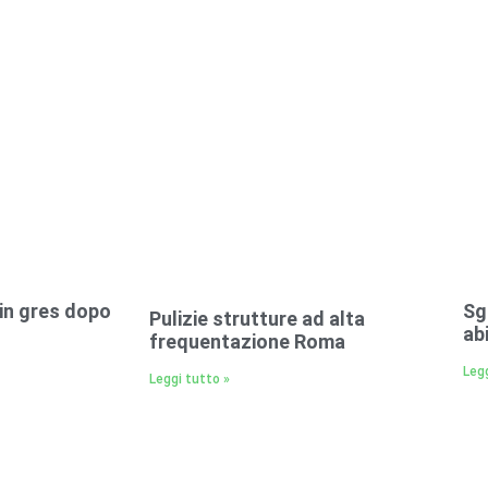
 in gres dopo
Sg
Pulizie strutture ad alta
ab
frequentazione Roma
Legg
Leggi tutto »