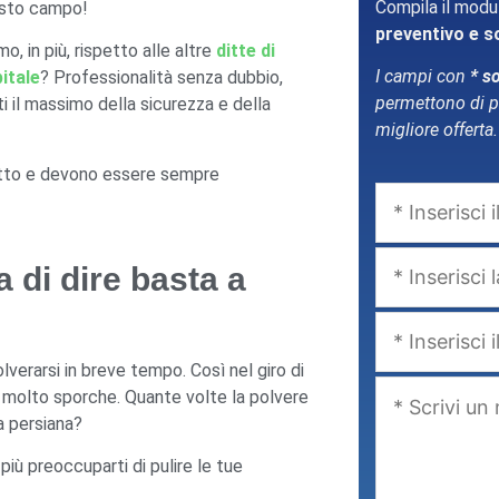
Compila il modu
esto campo!
preventivo e s
o, in più, rispetto alle altre
ditte di
I campi con
* s
pitale
? Professionalità senza dubbio,
permettono di po
 il massimo della sicurezza e della
migliore offerta.
tutto e devono essere sempre
 di dire basta a
verarsi in breve tempo. Così nel giro di
 molto sporche. Quante volte la polvere
ua persiana?
più preoccuparti di pulire le tue